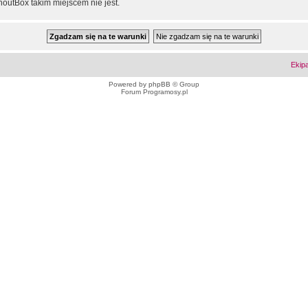
outBox takim miejscem nie jest.
Ekip
Powered by
phpBB
© Group
Forum Programosy.pl