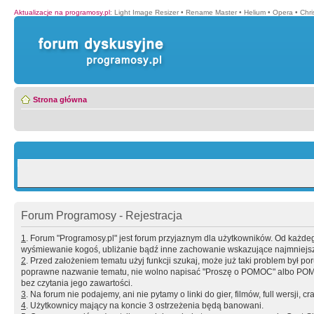
Aktualizacje na programosy.pl
:
Light Image Resizer
•
Rename Master
•
Helium
•
Opera
•
Chr
Strona główna
Forum Programosy - Rejestracja
1
. Forum "Programosy.pl" jest forum przyjaznym dla użytkowników. Od każd
wyśmiewanie kogoś, ubliżanie bądź inne zachowanie wskazujące najmniejszy 
2
. Przed założeniem tematu użyj funkcji szukaj, może już taki problem był 
poprawne nazwanie tematu, nie wolno napisać "Proszę o POMOC" albo POMOC
bez czytania jego zawartości.
3
. Na forum nie podajemy, ani nie pytamy o linki do gier, filmów, full wersji, cr
4
. Użytkownicy mający na koncie 3 ostrzeżenia będą banowani.