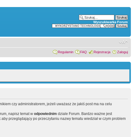
Wyszukiwarka Forum
Regulamin
FAQ
Rejestracja
Zaloguj
wnikiem czy administratorem, jeżeli uważasz że jakiś post ma na celu
orum, napisz temat w
odpowiednim
dziale Forum. Bardzo ważne jest
 aby przeglądający po przeczytaniu nazwy tematu wiedział w czym problem