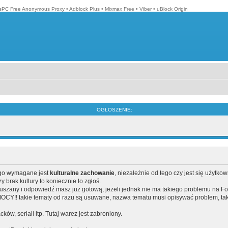
isPC Free Anonymous Proxy
•
Adblock Plus
•
Mixmax Free
•
Viber
•
uBlock Origin
OGŁOSZENIE:
ego wymagane jest
kulturalne zachowanie
, niezależnie od tego czy jest się użytko
brak kultury to koniecznie to zgłoś.
poruszany i odpowiedź masz już gotową, jeżeli jednak nie ma takiego problemu na F
Y!! takie tematy od razu są usuwane, nazwa tematu musi opisywać problem, tak
acków, seriali itp. Tutaj warez jest zabroniony.