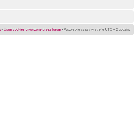
a
•
Usuń cookies utworzone przez forum
• Wszystkie czasy w strefie UTC + 2 godziny