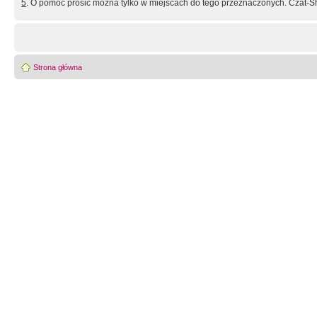
5
. O pomoc prosić można tylko w miejscach do tego przeznaczonych. Czat-Sh
Strona główna