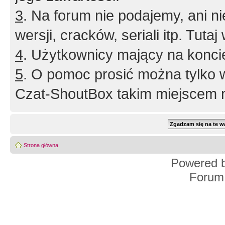
3
. Na forum nie podajemy, ani nie 
wersji, cracków, seriali itp. Tuta
4
. Użytkownicy mający na konci
5
. O pomoc prosić można tylko 
Czat-ShoutBox takim miejscem ni
Strona główna
Powered 
Forum