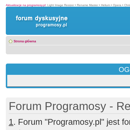
Aktualizacje na programosy.pl
:
Light Image Resizer
•
Rename Master
•
Helium
•
Opera
•
Chr
Strona główna
OG
Forum Programosy - Rej
1
. Forum "Programosy.pl" jest 