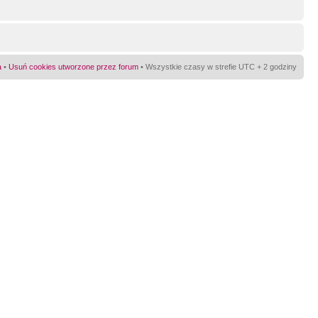
a
•
Usuń cookies utworzone przez forum
• Wszystkie czasy w strefie UTC + 2 godziny