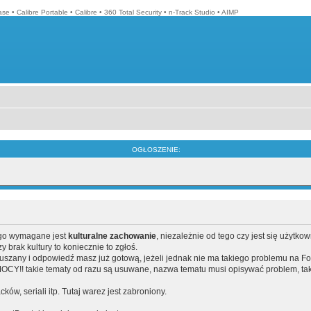
ase
•
Calibre Portable
•
Calibre
•
360 Total Security
•
n-Track Studio
•
AIMP
OGŁOSZENIE:
ego wymagane jest
kulturalne zachowanie
, niezależnie od tego czy jest się użytko
brak kultury to koniecznie to zgłoś.
poruszany i odpowiedź masz już gotową, jeżeli jednak nie ma takiego problemu na F
Y!! takie tematy od razu są usuwane, nazwa tematu musi opisywać problem, tak
acków, seriali itp. Tutaj warez jest zabroniony.