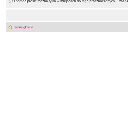
5
. O pomoc prosić można tylko w miejscach do tego przeznaczonych. Czat-Sh
Strona główna