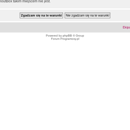
outBox takim miejscem nie jest.
Ekip
Powered by
phpBB
© Group
Forum Programosy.pl