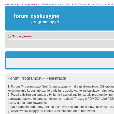
Aktualizacje na programosy.pl
:
SUPERAntiSpyware Free
•
MailWasher Pro
•
GS-Calc
•
GS-B
Strona główna
Forum Programosy - Rejestracja
1
. Forum "Programosy.pl" jest forum przyjaznym dla użytkowników. Od każd
wyśmiewanie kogoś, ubliżanie bądź inne zachowanie wskazujące najmniejszy 
2
. Przed założeniem tematu użyj funkcji szukaj, może już taki problem był 
poprawne nazwanie tematu, nie wolno napisać "Proszę o POMOC" albo POMOC
bez czytania jego zawartości.
3
. Na forum nie podajemy, ani nie pytamy o linki do gier, filmów, full wersji, cr
4
. Użytkownicy mający na koncie 3 ostrzeżenia będą banowani.