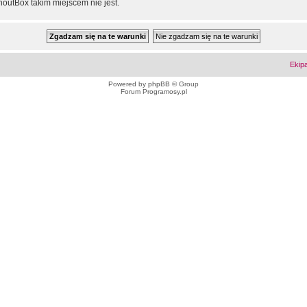
outBox takim miejscem nie jest.
Ekip
Powered by
phpBB
© Group
Forum Programosy.pl