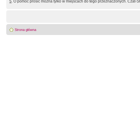
5
. O pomoc prosić można tylko w miejscach do tego przeznaczonych. Czat-Sh
Strona główna