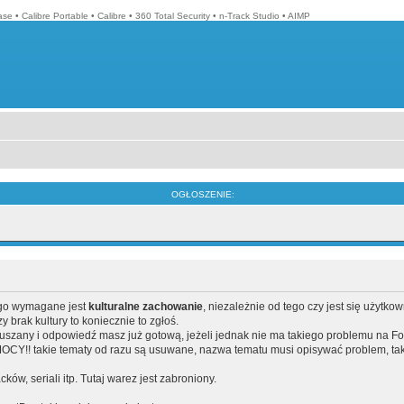
ase
•
Calibre Portable
•
Calibre
•
360 Total Security
•
n-Track Studio
•
AIMP
OGŁOSZENIE:
ego wymagane jest
kulturalne zachowanie
, niezależnie od tego czy jest się użytko
brak kultury to koniecznie to zgłoś.
poruszany i odpowiedź masz już gotową, jeżeli jednak nie ma takiego problemu na F
Y!! takie tematy od razu są usuwane, nazwa tematu musi opisywać problem, tak
acków, seriali itp. Tutaj warez jest zabroniony.