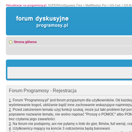
Aktualizacje na programosy.pl
:
SUPERAntiSpyware Free
•
MailWasher Pro
•
GS-Calc
•
GS-B
Strona główna
Forum Programosy - Rejestracja
1
. Forum "Programosy.pl" jest forum przyjaznym dla użytkowników. Od każd
wyśmiewanie kogoś, ubliżanie bądź inne zachowanie wskazujące najmniejszy 
2
. Przed założeniem tematu użyj funkcji szukaj, może już taki problem był 
poprawne nazwanie tematu, nie wolno napisać "Proszę o POMOC" albo POMOC
bez czytania jego zawartości.
3
. Na forum nie podajemy, ani nie pytamy o linki do gier, filmów, full wersji, cr
4
. Użytkownicy mający na koncie 3 ostrzeżenia będą banowani.