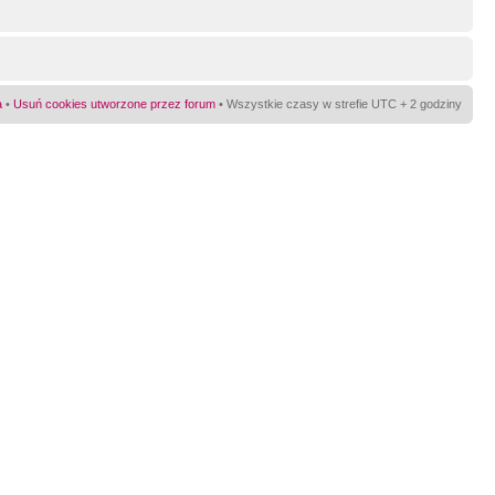
a
•
Usuń cookies utworzone przez forum
• Wszystkie czasy w strefie UTC + 2 godziny