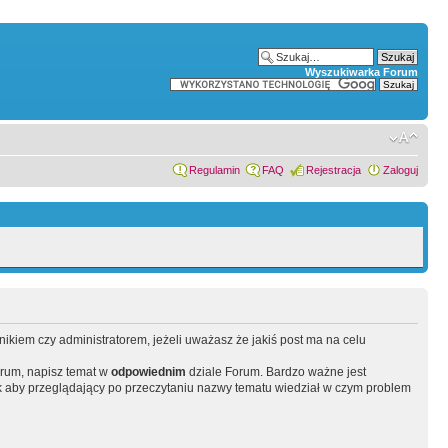
Wyszukiwarka Forum
Regulamin
FAQ
Rejestracja
Zaloguj
wnikiem czy administratorem, jeżeli uważasz że jakiś post ma na celu
orum, napisz temat w
odpowiednim
dziale Forum. Bardzo ważne jest
 aby przeglądający po przeczytaniu nazwy tematu wiedział w czym problem