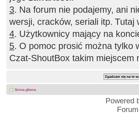
3
. Na forum nie podajemy, ani nie 
wersji, cracków, seriali itp. Tuta
4
. Użytkownicy mający na konci
5
. O pomoc prosić można tylko 
Czat-ShoutBox takim miejscem ni
Strona główna
Powered 
Forum