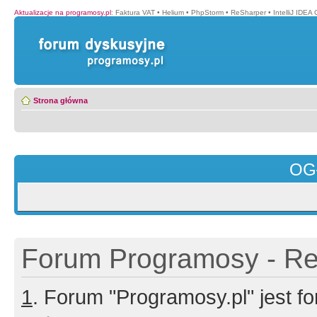
Aktualizacje na programosy.pl
:
Faktura VAT
•
Helium
•
PhpStorm
•
ReSharper
•
IntelliJ IDEA
Strona główna
OG
Forum Programosy - Rej
1
. Forum "Programosy.pl" jest 