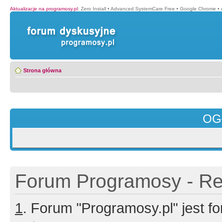
Aktualizacje na programosy.pl
:
Zero Install
•
Advanced SystemCare Free
•
Google Chrome
•
Strona główna
OG
Forum Programosy - Rej
1
. Forum "Programosy.pl" jest 