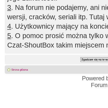
3
. Na forum nie podajemy, ani nie 
wersji, cracków, seriali itp. Tuta
4
. Użytkownicy mający na konci
5
. O pomoc prosić można tylko 
Czat-ShoutBox takim miejscem ni
Strona główna
Powered 
Forum