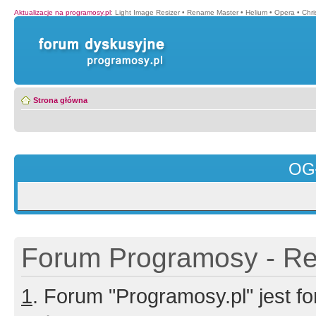
Aktualizacje na programosy.pl
:
Light Image Resizer
•
Rename Master
•
Helium
•
Opera
•
Chr
Strona główna
OG
Forum Programosy - Rej
1
. Forum "Programosy.pl" jest 