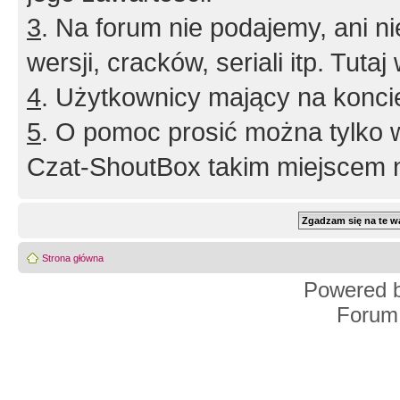
3
. Na forum nie podajemy, ani nie 
wersji, cracków, seriali itp. Tuta
4
. Użytkownicy mający na konci
5
. O pomoc prosić można tylko 
Czat-ShoutBox takim miejscem ni
Strona główna
Powered 
Forum