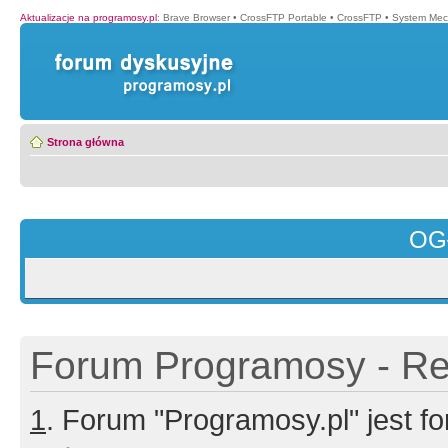
Aktualizacje na programosy.pl
:
Brave Browser
•
CrossFTP Portable
•
CrossFTP
•
System Mec
Strona główna
OG
Forum Programosy - Rej
1
. Forum "Programosy.pl" jest 