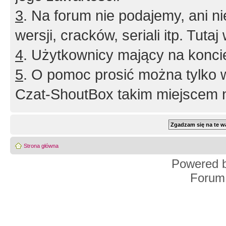
3
. Na forum nie podajemy, ani nie 
wersji, cracków, seriali itp. Tuta
4
. Użytkownicy mający na konci
5
. O pomoc prosić można tylko 
Czat-ShoutBox takim miejscem ni
Strona główna
Powered 
Forum