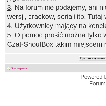
3
. Na forum nie podajemy, ani nie 
wersji, cracków, seriali itp. Tuta
4
. Użytkownicy mający na konci
5
. O pomoc prosić można tylko 
Czat-ShoutBox takim miejscem ni
Strona główna
Powered 
Forum