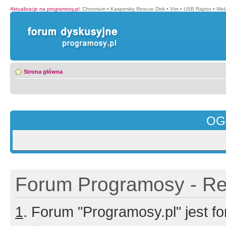
Aktualizacje na programosy.pl
:
Chromium
•
Kaspersky Rescue Disk
•
Vim
•
USB Raptor
•
Web
Strona główna
OG
Forum Programosy - Rej
1
. Forum "Programosy.pl" jest 