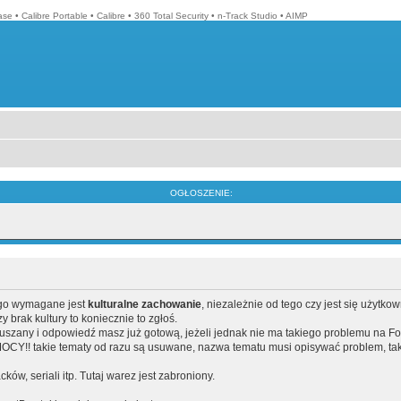
ase
•
Calibre Portable
•
Calibre
•
360 Total Security
•
n-Track Studio
•
AIMP
OGŁOSZENIE:
ego wymagane jest
kulturalne zachowanie
, niezależnie od tego czy jest się użytko
brak kultury to koniecznie to zgłoś.
poruszany i odpowiedź masz już gotową, jeżeli jednak nie ma takiego problemu na F
Y!! takie tematy od razu są usuwane, nazwa tematu musi opisywać problem, tak
acków, seriali itp. Tutaj warez jest zabroniony.