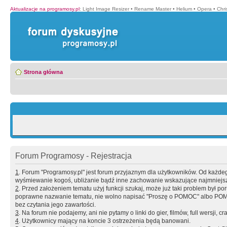
Aktualizacje na programosy.pl
:
Light Image Resizer
•
Rename Master
•
Helium
•
Opera
•
Chr
Strona główna
Forum Programosy - Rejestracja
1
. Forum "Programosy.pl" jest forum przyjaznym dla użytkowników. Od każd
wyśmiewanie kogoś, ubliżanie bądź inne zachowanie wskazujące najmniejszy 
2
. Przed założeniem tematu użyj funkcji szukaj, może już taki problem był 
poprawne nazwanie tematu, nie wolno napisać "Proszę o POMOC" albo POMOC
bez czytania jego zawartości.
3
. Na forum nie podajemy, ani nie pytamy o linki do gier, filmów, full wersji, cr
4
. Użytkownicy mający na koncie 3 ostrzeżenia będą banowani.