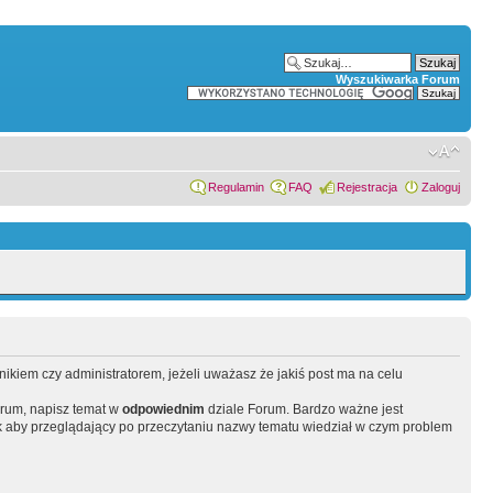
Wyszukiwarka Forum
Regulamin
FAQ
Rejestracja
Zaloguj
wnikiem czy administratorem, jeżeli uważasz że jakiś post ma na celu
orum, napisz temat w
odpowiednim
dziale Forum. Bardzo ważne jest
 aby przeglądający po przeczytaniu nazwy tematu wiedział w czym problem