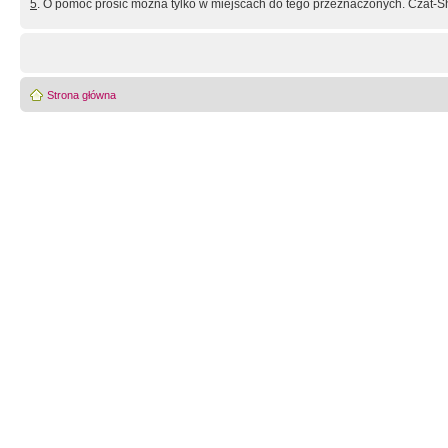
5
. O pomoc prosić można tylko w miejscach do tego przeznaczonych. Czat-Sh
Strona główna