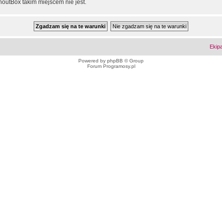
outBox takim miejscem nie jest.
Ekip
Powered by
phpBB
© Group
Forum Programosy.pl