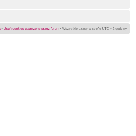
a
•
Usuń cookies utworzone przez forum
• Wszystkie czasy w strefie UTC + 2 godziny