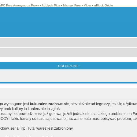
isPC Free Anonymous Proxy
•
Adblock Plus
•
Mixmax Free
•
Viber
•
uBlock Origin
OGŁOSZENIE:
ego wymagane jest
kulturalne zachowanie
, niezależnie od tego czy jest się użytko
brak kultury to koniecznie to zgłoś.
poruszany i odpowiedź masz już gotową, jeżeli jednak nie ma takiego problemu na F
Y!! takie tematy od razu są usuwane, nazwa tematu musi opisywać problem, tak
acków, seriali itp. Tutaj warez jest zabroniony.