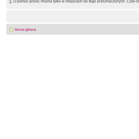
5
. O pomoc prosić można tylko w miejscach do tego przeznaczonych. Czat-Sh
Strona główna