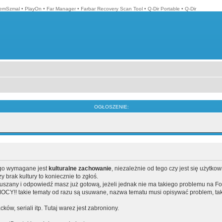
emSzmal
•
PlayOn
•
Far Manager
•
Farbar Recovery Scan Tool
•
Q-Dir Portable
•
Q-Dir
OGŁOSZENIE:
ego wymagane jest
kulturalne zachowanie
, niezależnie od tego czy jest się użytko
brak kultury to koniecznie to zgłoś.
poruszany i odpowiedź masz już gotową, jeżeli jednak nie ma takiego problemu na F
Y!! takie tematy od razu są usuwane, nazwa tematu musi opisywać problem, tak
acków, seriali itp. Tutaj warez jest zabroniony.