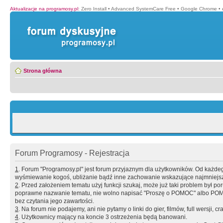
Aktualizacje na programosy.pl
:
Zero Install
•
Advanced SystemCare Free
•
Google Chrome
•
Strona główna
Forum Programosy - Rejestracja
1
. Forum "Programosy.pl" jest forum przyjaznym dla użytkowników. Od każd
wyśmiewanie kogoś, ubliżanie bądź inne zachowanie wskazujące najmniejszy 
2
. Przed założeniem tematu użyj funkcji szukaj, może już taki problem był 
poprawne nazwanie tematu, nie wolno napisać "Proszę o POMOC" albo POMOC
bez czytania jego zawartości.
3
. Na forum nie podajemy, ani nie pytamy o linki do gier, filmów, full wersji, cr
4
. Użytkownicy mający na koncie 3 ostrzeżenia będą banowani.