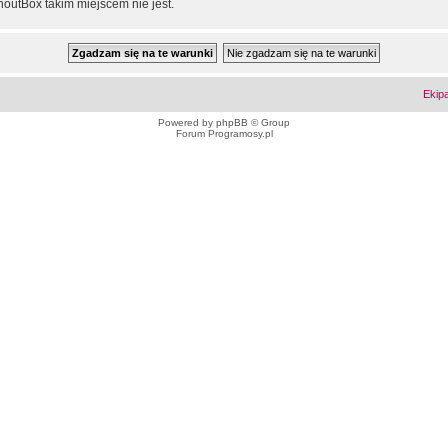
outBox takim miejscem nie jest.
Ekip
Powered by
phpBB
© Group
Forum Programosy.pl