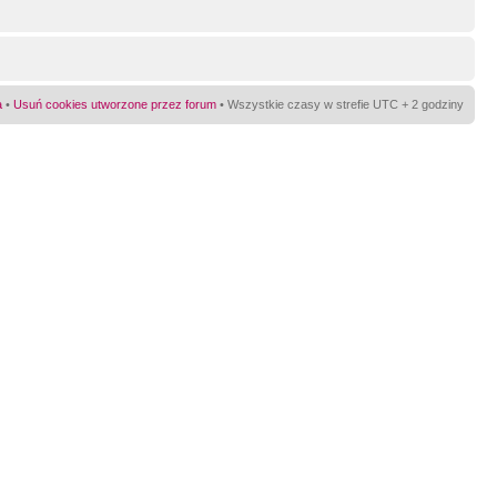
a
•
Usuń cookies utworzone przez forum
• Wszystkie czasy w strefie UTC + 2 godziny