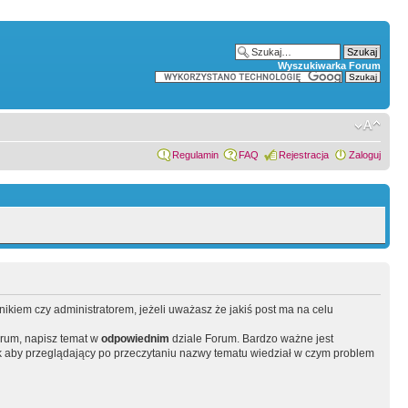
Wyszukiwarka Forum
Regulamin
FAQ
Rejestracja
Zaloguj
wnikiem czy administratorem, jeżeli uważasz że jakiś post ma na celu
orum, napisz temat w
odpowiednim
dziale Forum. Bardzo ważne jest
 aby przeglądający po przeczytaniu nazwy tematu wiedział w czym problem