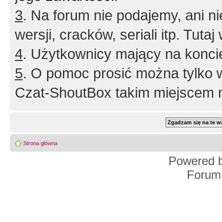
3
. Na forum nie podajemy, ani nie 
wersji, cracków, seriali itp. Tuta
4
. Użytkownicy mający na konci
5
. O pomoc prosić można tylko 
Czat-ShoutBox takim miejscem ni
Strona główna
Powered 
Forum