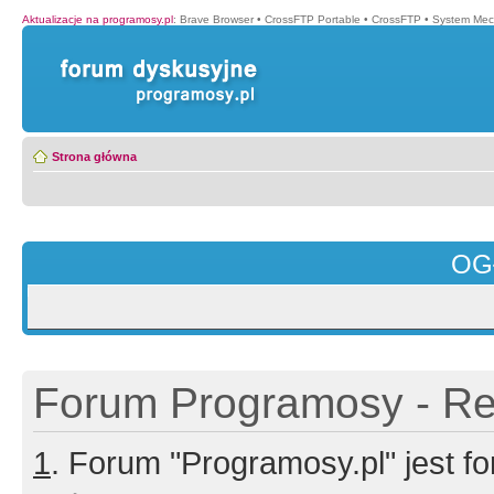
Aktualizacje na programosy.pl
:
Brave Browser
•
CrossFTP Portable
•
CrossFTP
•
System Mec
Strona główna
OG
Forum Programosy - Rej
1
. Forum "Programosy.pl" jest 