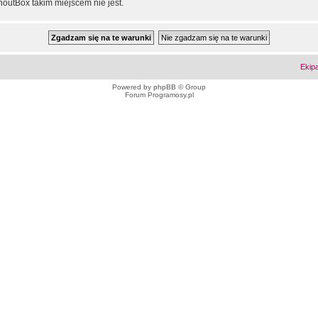
outBox takim miejscem nie jest.
Ekip
Powered by
phpBB
© Group
Forum Programosy.pl