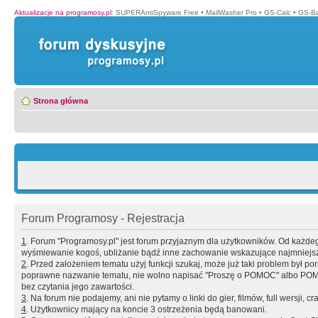
Aktualizacje na programosy.pl
:
SUPERAntiSpyware Free
•
MailWasher Pro
•
GS-Calc
•
GS-B
Strona główna
Forum Programosy - Rejestracja
1
. Forum "Programosy.pl" jest forum przyjaznym dla użytkowników. Od każd
wyśmiewanie kogoś, ubliżanie bądź inne zachowanie wskazujące najmniejszy 
2
. Przed założeniem tematu użyj funkcji szukaj, może już taki problem był 
poprawne nazwanie tematu, nie wolno napisać "Proszę o POMOC" albo POMOC
bez czytania jego zawartości.
3
. Na forum nie podajemy, ani nie pytamy o linki do gier, filmów, full wersji, cr
4
. Użytkownicy mający na koncie 3 ostrzeżenia będą banowani.