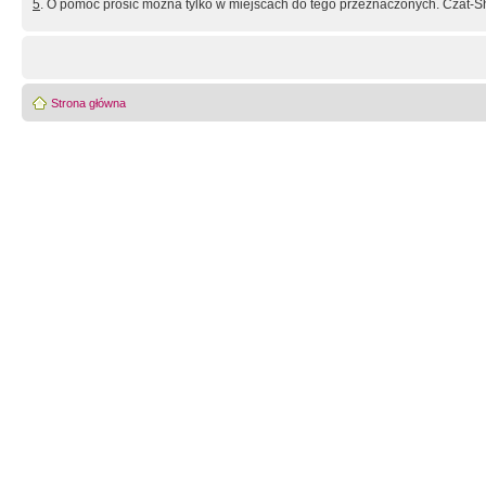
5
. O pomoc prosić można tylko w miejscach do tego przeznaczonych. Czat-Sh
Strona główna