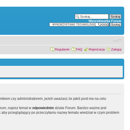
Wyszukiwarka Forum
Regulamin
FAQ
Rejestracja
Zaloguj
wnikiem czy administratorem, jeżeli uważasz że jakiś post ma na celu
orum, napisz temat w
odpowiednim
dziale Forum. Bardzo ważne jest
 aby przeglądający po przeczytaniu nazwy tematu wiedział w czym problem