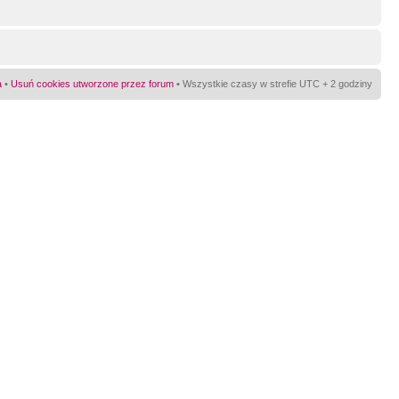
a
•
Usuń cookies utworzone przez forum
• Wszystkie czasy w strefie UTC + 2 godziny