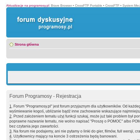
Aktualizacje na programosy.pl
:
Brave Browser
•
CrossFTP Portable
•
CrossFTP
•
System Mec
Strona główna
Forum Programosy - Rejestracja
1
. Forum "Programosy.pl" jest forum przyjaznym dla użytkowników. Od każd
wyśmiewanie kogoś, ubliżanie bądź inne zachowanie wskazujące najmniejszy 
2
. Przed założeniem tematu użyj funkcji szukaj, może już taki problem był 
poprawne nazwanie tematu, nie wolno napisać "Proszę o POMOC" albo POMOC
bez czytania jego zawartości.
3
. Na forum nie podajemy, ani nie pytamy o linki do gier, filmów, full wersji, cr
4
. Użytkownicy mający na koncie 3 ostrzeżenia będą banowani.