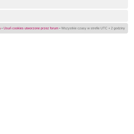
a
•
Usuń cookies utworzone przez forum
• Wszystkie czasy w strefie UTC + 2 godziny