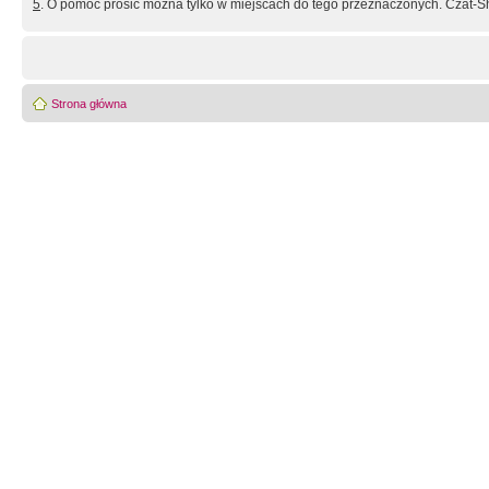
5
. O pomoc prosić można tylko w miejscach do tego przeznaczonych. Czat-Sh
Strona główna