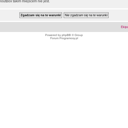
outBox takim miejscem nie jest.
Ekip
Powered by
phpBB
© Group
Forum Programosy.pl