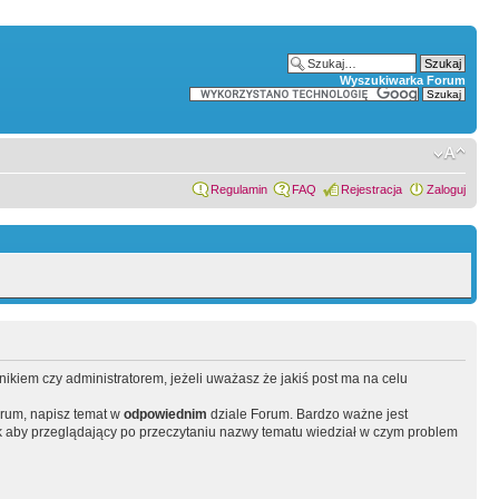
Wyszukiwarka Forum
Regulamin
FAQ
Rejestracja
Zaloguj
wnikiem czy administratorem, jeżeli uważasz że jakiś post ma na celu
orum, napisz temat w
odpowiednim
dziale Forum. Bardzo ważne jest
 aby przeglądający po przeczytaniu nazwy tematu wiedział w czym problem