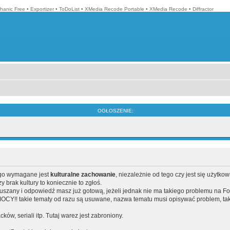
hanic Free
•
Exportizer
•
ToDoList
•
XMedia Recode Portable
•
XMedia Recode
•
Diffractor
OGŁOSZENIE:
ego wymagane jest
kulturalne zachowanie
, niezależnie od tego czy jest się użytko
brak kultury to koniecznie to zgłoś.
poruszany i odpowiedź masz już gotową, jeżeli jednak nie ma takiego problemu na F
Y!! takie tematy od razu są usuwane, nazwa tematu musi opisywać problem, tak
acków, seriali itp. Tutaj warez jest zabroniony.