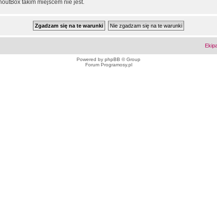
outBox takim miejscem nie jest.
Ekip
Powered by
phpBB
© Group
Forum Programosy.pl