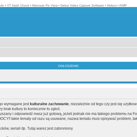
ode
•
VT Hash Check
•
Alternate Pic View
•
Debut Video Capture Software
•
Helium
•
AIMP
OGŁOSZENIE:
ego wymagane jest
kulturalne zachowanie
, niezależnie od tego czy jest się użytko
brak kultury to koniecznie to zgłoś.
poruszany i odpowiedź masz już gotową, jeżeli jednak nie ma takiego problemu na F
Y!! takie tematy od razu są usuwane, nazwa tematu musi opisywać problem, tak
acków, seriali itp. Tutaj warez jest zabroniony.