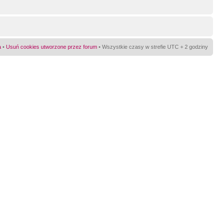
a
•
Usuń cookies utworzone przez forum
• Wszystkie czasy w strefie UTC + 2 godziny