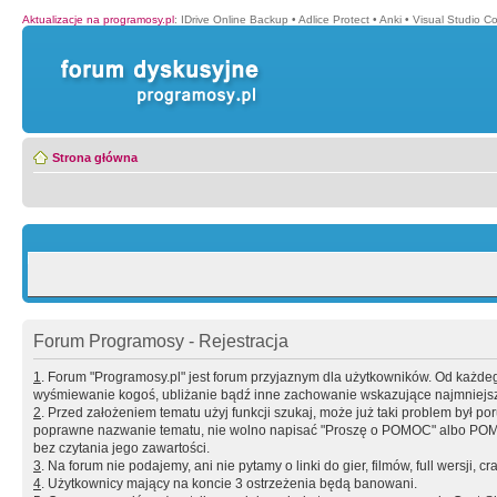
Aktualizacje na programosy.pl
:
IDrive Online Backup
•
Adlice Protect
•
Anki
•
Visual Studio C
Strona główna
Forum Programosy - Rejestracja
1
. Forum "Programosy.pl" jest forum przyjaznym dla użytkowników. Od każd
wyśmiewanie kogoś, ubliżanie bądź inne zachowanie wskazujące najmniejszy 
2
. Przed założeniem tematu użyj funkcji szukaj, może już taki problem był 
poprawne nazwanie tematu, nie wolno napisać "Proszę o POMOC" albo POMOC
bez czytania jego zawartości.
3
. Na forum nie podajemy, ani nie pytamy o linki do gier, filmów, full wersji, cr
4
. Użytkownicy mający na koncie 3 ostrzeżenia będą banowani.