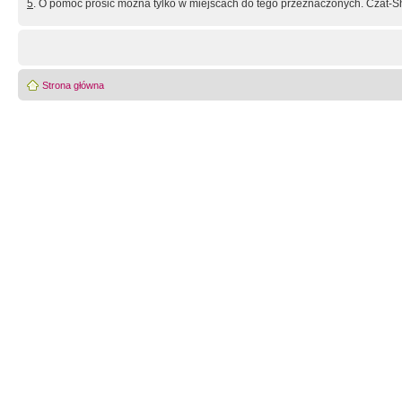
5
. O pomoc prosić można tylko w miejscach do tego przeznaczonych. Czat-Sh
Strona główna