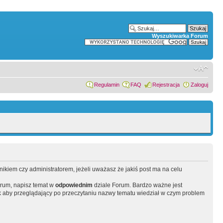
Wyszukiwarka Forum
Regulamin
FAQ
Rejestracja
Zaloguj
wnikiem czy administratorem, jeżeli uważasz że jakiś post ma na celu
orum, napisz temat w
odpowiednim
dziale Forum. Bardzo ważne jest
 aby przeglądający po przeczytaniu nazwy tematu wiedział w czym problem