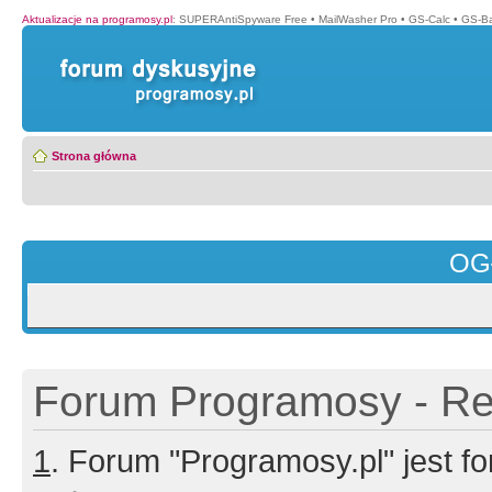
Aktualizacje na programosy.pl
:
SUPERAntiSpyware Free
•
MailWasher Pro
•
GS-Calc
•
GS-B
Strona główna
OG
Forum Programosy - Rej
1
. Forum "Programosy.pl" jest 