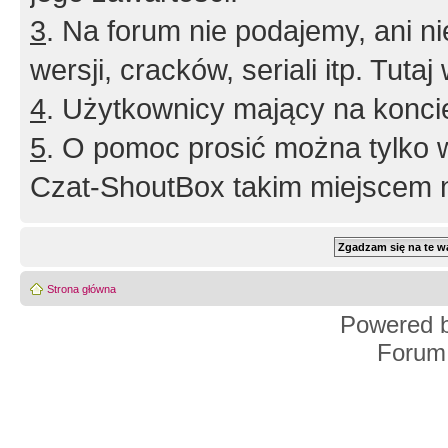
3
. Na forum nie podajemy, ani nie 
wersji, cracków, seriali itp. Tuta
4
. Użytkownicy mający na konci
5
. O pomoc prosić można tylko 
Czat-ShoutBox takim miejscem ni
Strona główna
Powered 
Forum