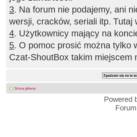
3
. Na forum nie podajemy, ani nie 
wersji, cracków, seriali itp. Tuta
4
. Użytkownicy mający na konci
5
. O pomoc prosić można tylko 
Czat-ShoutBox takim miejscem ni
Strona główna
Powered 
Forum