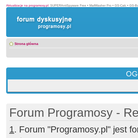
Aktualizacje na programosy.pl
:
SUPERAntiSpyware Free
•
MailWasher Pro
•
GS-Calc
•
GS-B
Strona główna
OG
Forum Programosy - Rej
1
. Forum "Programosy.pl" jest 