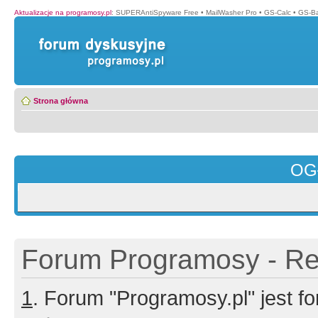
Aktualizacje na programosy.pl
:
SUPERAntiSpyware Free
•
MailWasher Pro
•
GS-Calc
•
GS-B
Strona główna
OG
Forum Programosy - Rej
1
. Forum "Programosy.pl" jest 