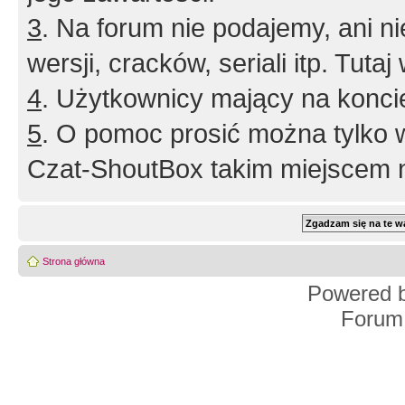
3
. Na forum nie podajemy, ani nie 
wersji, cracków, seriali itp. Tuta
4
. Użytkownicy mający na konci
5
. O pomoc prosić można tylko 
Czat-ShoutBox takim miejscem ni
Strona główna
Powered 
Forum