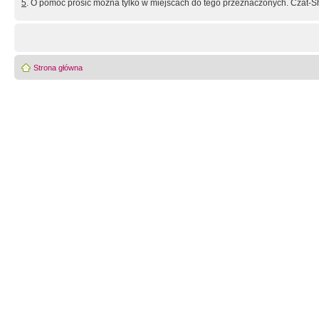
5
. O pomoc prosić można tylko w miejscach do tego przeznaczonych. Czat-Sh
Strona główna