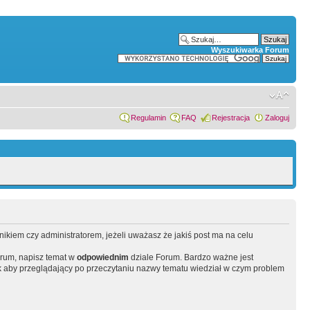
Wyszukiwarka Forum
Regulamin
FAQ
Rejestracja
Zaloguj
wnikiem czy administratorem, jeżeli uważasz że jakiś post ma na celu
orum, napisz temat w
odpowiednim
dziale Forum. Bardzo ważne jest
 aby przeglądający po przeczytaniu nazwy tematu wiedział w czym problem