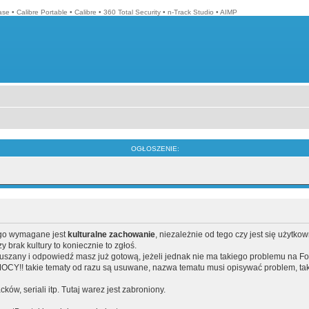
ase
•
Calibre Portable
•
Calibre
•
360 Total Security
•
n-Track Studio
•
AIMP
OGŁOSZENIE:
ego wymagane jest
kulturalne zachowanie
, niezależnie od tego czy jest się użytko
brak kultury to koniecznie to zgłoś.
poruszany i odpowiedź masz już gotową, jeżeli jednak nie ma takiego problemu na F
Y!! takie tematy od razu są usuwane, nazwa tematu musi opisywać problem, tak
acków, seriali itp. Tutaj warez jest zabroniony.