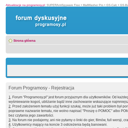
Aktualizacje na programosy.pl
:
SUPERAntiSpyware Free
•
MailWasher Pro
•
GS-Calc
•
GS-B
Strona główna
Forum Programosy - Rejestracja
1
. Forum "Programosy.pl" jest forum przyjaznym dla użytkowników. Od każd
wyśmiewanie kogoś, ubliżanie bądź inne zachowanie wskazujące najmniejszy 
2
. Przed założeniem tematu użyj funkcji szukaj, może już taki problem był 
poprawne nazwanie tematu, nie wolno napisać "Proszę o POMOC" albo POMOC
bez czytania jego zawartości.
3
. Na forum nie podajemy, ani nie pytamy o linki do gier, filmów, full wersji, cr
4
. Użytkownicy mający na koncie 3 ostrzeżenia będą banowani.