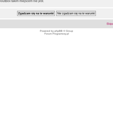
outBox takim miejscem nie jest.
Ekip
Powered by
phpBB
© Group
Forum Programosy.pl