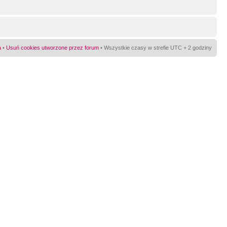
a
•
Usuń cookies utworzone przez forum
• Wszystkie czasy w strefie UTC + 2 godziny