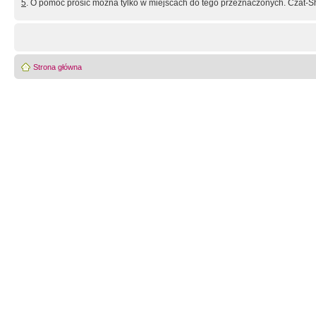
5
. O pomoc prosić można tylko w miejscach do tego przeznaczonych. Czat-Sh
Strona główna