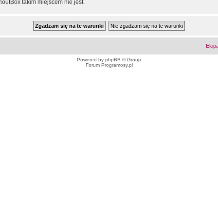
outBox takim miejscem nie jest.
Ekip
Powered by
phpBB
© Group
Forum Programosy.pl