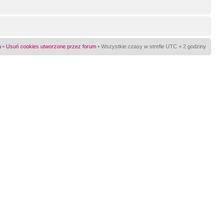
a
•
Usuń cookies utworzone przez forum
• Wszystkie czasy w strefie UTC + 2 godziny