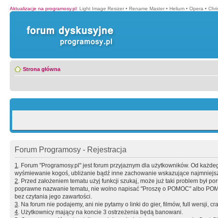
Aktualizacje na programosy.pl
:
Light Image Resizer
•
Rename Master
•
Helium
•
Opera
•
Chr
Strona główna
Forum Programosy - Rejestracja
1
. Forum "Programosy.pl" jest forum przyjaznym dla użytkowników. Od każd
wyśmiewanie kogoś, ubliżanie bądź inne zachowanie wskazujące najmniejszy 
2
. Przed założeniem tematu użyj funkcji szukaj, może już taki problem był 
poprawne nazwanie tematu, nie wolno napisać "Proszę o POMOC" albo POMOC
bez czytania jego zawartości.
3
. Na forum nie podajemy, ani nie pytamy o linki do gier, filmów, full wersji, cr
4
. Użytkownicy mający na koncie 3 ostrzeżenia będą banowani.