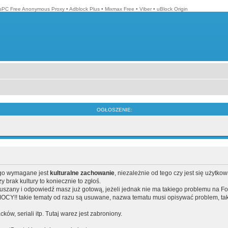
isPC Free Anonymous Proxy
•
Adblock Plus
•
Mixmax Free
•
Viber
•
uBlock Origin
OGŁOSZENIE:
ego wymagane jest
kulturalne zachowanie
, niezależnie od tego czy jest się użytko
brak kultury to koniecznie to zgłoś.
poruszany i odpowiedź masz już gotową, jeżeli jednak nie ma takiego problemu na F
Y!! takie tematy od razu są usuwane, nazwa tematu musi opisywać problem, tak
acków, seriali itp. Tutaj warez jest zabroniony.