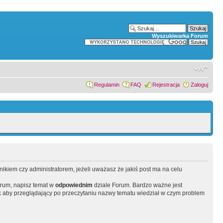
Wyszukiwarka Forum
Regulamin
FAQ
Rejestracja
Zaloguj
wnikiem czy administratorem, jeżeli uważasz że jakiś post ma na celu
orum, napisz temat w
odpowiednim
dziale Forum. Bardzo ważne jest
 aby przeglądający po przeczytaniu nazwy tematu wiedział w czym problem