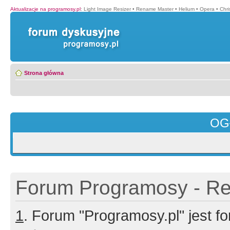
Aktualizacje na programosy.pl
:
Light Image Resizer
•
Rename Master
•
Helium
•
Opera
•
Chr
Strona główna
OG
Forum Programosy - Rej
1
. Forum "Programosy.pl" jest 