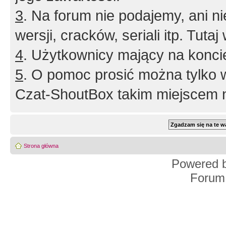
3
. Na forum nie podajemy, ani nie 
wersji, cracków, seriali itp. Tuta
4
. Użytkownicy mający na konci
5
. O pomoc prosić można tylko 
Czat-ShoutBox takim miejscem ni
Strona główna
Powered 
Forum