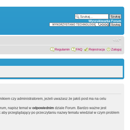
Wyszukiwarka Forum
Regulamin
FAQ
Rejestracja
Zaloguj
wnikiem czy administratorem, jeżeli uważasz że jakiś post ma na celu
orum, napisz temat w
odpowiednim
dziale Forum. Bardzo ważne jest
 aby przeglądający po przeczytaniu nazwy tematu wiedział w czym problem