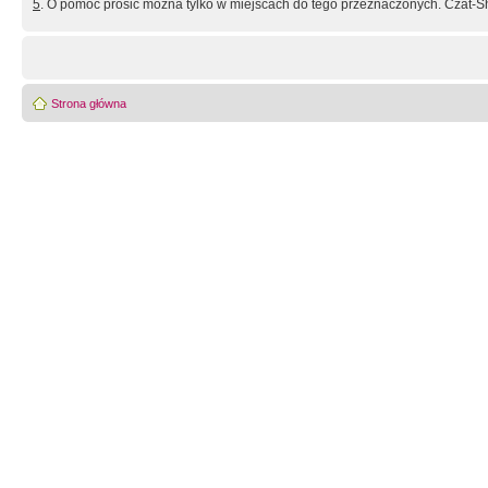
5
. O pomoc prosić można tylko w miejscach do tego przeznaczonych. Czat-Sh
Strona główna