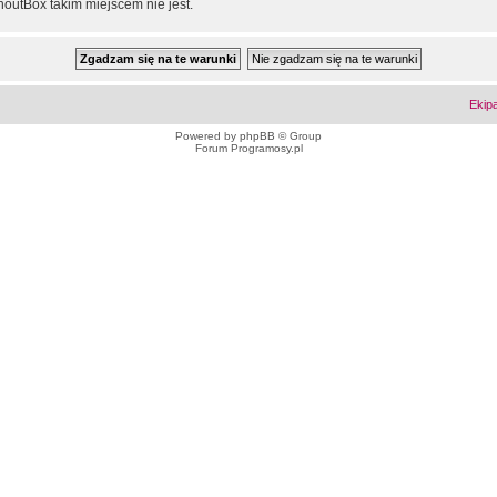
outBox takim miejscem nie jest.
Ekip
Powered by
phpBB
© Group
Forum Programosy.pl