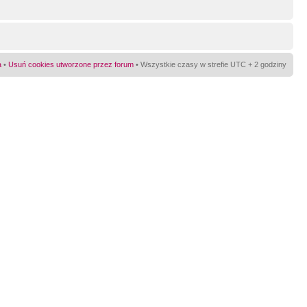
a
•
Usuń cookies utworzone przez forum
• Wszystkie czasy w strefie UTC + 2 godziny