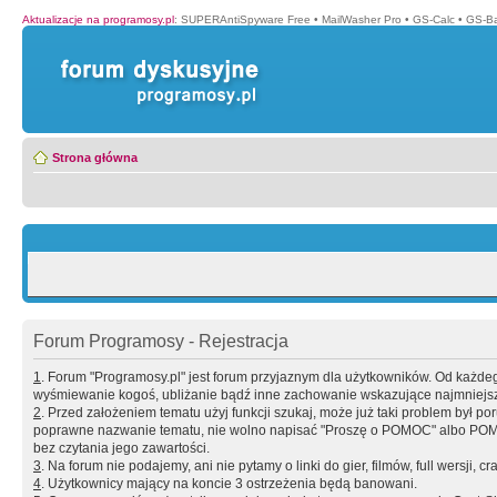
Aktualizacje na programosy.pl
:
SUPERAntiSpyware Free
•
MailWasher Pro
•
GS-Calc
•
GS-B
Strona główna
Forum Programosy - Rejestracja
1
. Forum "Programosy.pl" jest forum przyjaznym dla użytkowników. Od każd
wyśmiewanie kogoś, ubliżanie bądź inne zachowanie wskazujące najmniejszy 
2
. Przed założeniem tematu użyj funkcji szukaj, może już taki problem był 
poprawne nazwanie tematu, nie wolno napisać "Proszę o POMOC" albo POMOC
bez czytania jego zawartości.
3
. Na forum nie podajemy, ani nie pytamy o linki do gier, filmów, full wersji, cr
4
. Użytkownicy mający na koncie 3 ostrzeżenia będą banowani.