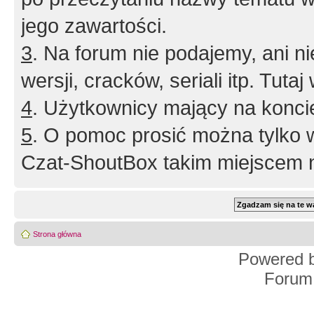
jego zawartości.
3
. Na forum nie podajemy, ani nie 
wersji, cracków, seriali itp. Tuta
4
. Użytkownicy mający na konci
5
. O pomoc prosić można tylko 
Czat-ShoutBox takim miejscem ni
Strona główna
Powered 
Forum