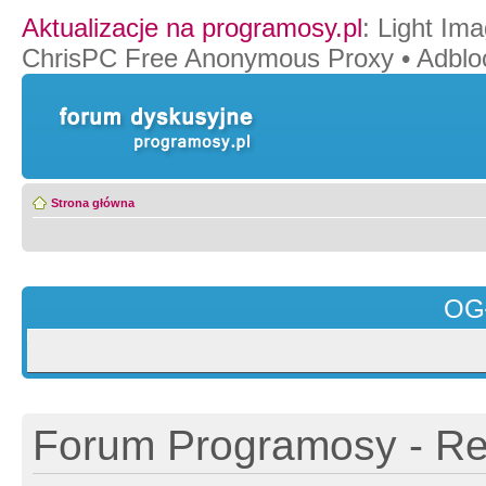
Aktualizacje na programosy.pl
:
Light Ima
ChrisPC Free Anonymous Proxy
•
Adblo
Strona główna
OG
Forum Programosy - Rej