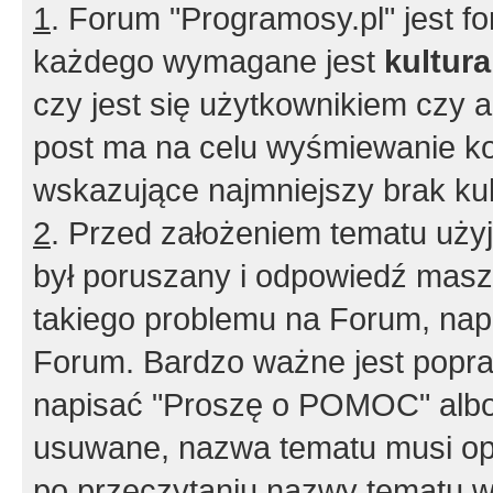
1
. Forum "Programosy.pl" jest 
każdego wymagane jest
kultur
czy jest się użytkownikiem czy a
post ma na celu wyśmiewanie ko
wskazujące najmniejszy brak kult
2
. Przed założeniem tematu użyj 
był poruszany i odpowiedź masz 
takiego problemu na Forum, nap
Forum. Bardzo ważne jest popra
napisać "Proszę o POMOC" albo
usuwane, nazwa tematu musi opi
po przeczytaniu nazwy tematu w