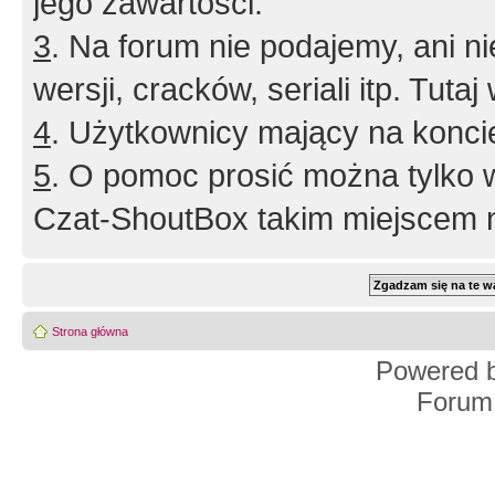
jego zawartości.
3
. Na forum nie podajemy, ani nie 
wersji, cracków, seriali itp. Tuta
4
. Użytkownicy mający na konci
5
. O pomoc prosić można tylko 
Czat-ShoutBox takim miejscem ni
Strona główna
Powered 
Forum