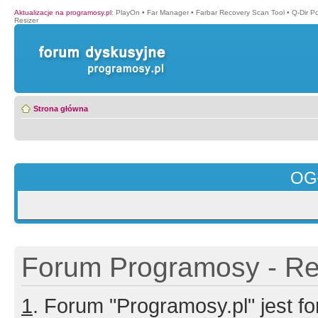
Aktualizacje na programosy.pl
:
PlayOn
•
Far Manager
•
Farbar Recovery Scan Tool
•
Q-Dir P
Resizer
Strona główna
OG
Forum Programosy - Rej
1
. Forum "Programosy.pl" jest 