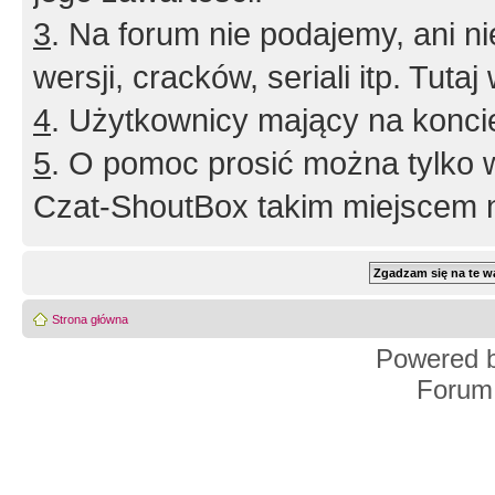
3
. Na forum nie podajemy, ani nie 
wersji, cracków, seriali itp. Tuta
4
. Użytkownicy mający na konci
5
. O pomoc prosić można tylko 
Czat-ShoutBox takim miejscem ni
Strona główna
Powered 
Forum