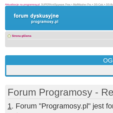
Aktualizacje na programosy.pl
:
SUPERAntiSpyware Free
•
MailWasher Pro
•
GS-Calc
•
GS-B
Strona główna
OG
Forum Programosy - Rej
1
. Forum "Programosy.pl" jest 