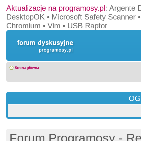
Aktualizacje na programosy.pl
:
Argente 
DesktopOK
•
Microsoft Safety Scanner
Chromium
•
Vim
•
USB Raptor
Strona główna
OG
Forum Programosy - Rej