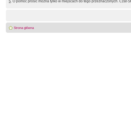
5
. O pomoc prosić można tylko w miejscach do tego przeznaczonych. Czat-Sh
Strona główna