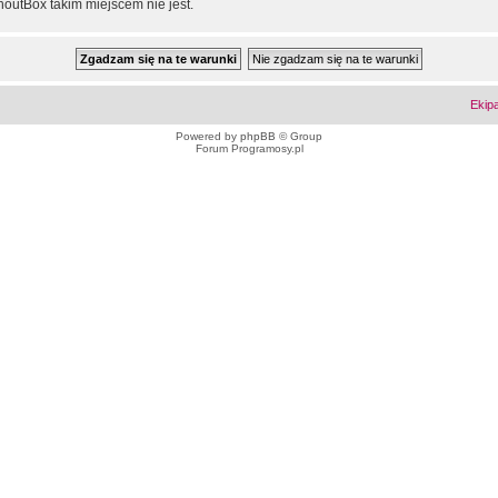
outBox takim miejscem nie jest.
Ekip
Powered by
phpBB
© Group
Forum Programosy.pl