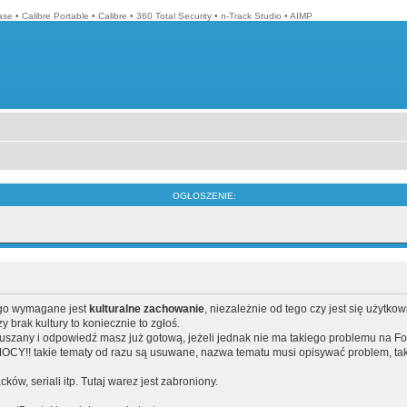
ase
•
Calibre Portable
•
Calibre
•
360 Total Security
•
n-Track Studio
•
AIMP
OGŁOSZENIE:
ego wymagane jest
kulturalne zachowanie
, niezależnie od tego czy jest się użytko
brak kultury to koniecznie to zgłoś.
poruszany i odpowiedź masz już gotową, jeżeli jednak nie ma takiego problemu na F
Y!! takie tematy od razu są usuwane, nazwa tematu musi opisywać problem, tak
acków, seriali itp. Tutaj warez jest zabroniony.