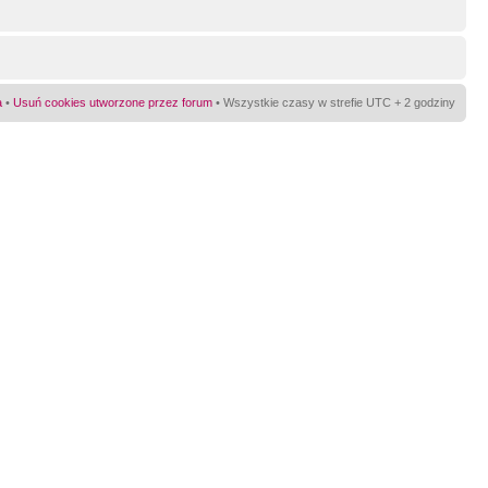
a
•
Usuń cookies utworzone przez forum
• Wszystkie czasy w strefie UTC + 2 godziny