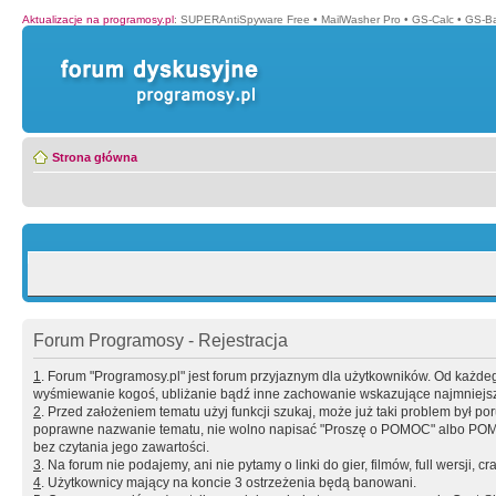
Aktualizacje na programosy.pl
:
SUPERAntiSpyware Free
•
MailWasher Pro
•
GS-Calc
•
GS-B
Strona główna
Forum Programosy - Rejestracja
1
. Forum "Programosy.pl" jest forum przyjaznym dla użytkowników. Od każd
wyśmiewanie kogoś, ubliżanie bądź inne zachowanie wskazujące najmniejszy 
2
. Przed założeniem tematu użyj funkcji szukaj, może już taki problem był 
poprawne nazwanie tematu, nie wolno napisać "Proszę o POMOC" albo POMOC
bez czytania jego zawartości.
3
. Na forum nie podajemy, ani nie pytamy o linki do gier, filmów, full wersji, cr
4
. Użytkownicy mający na koncie 3 ostrzeżenia będą banowani.