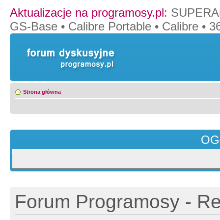
Aktualizacje na programosy.pl
:
SUPERAn
GS-Base
•
Calibre Portable
•
Calibre
•
36
Strona główna
OG
Forum Programosy - Rej