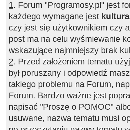
1
. Forum "Programosy.pl" jest 
każdego wymagane jest
kultur
czy jest się użytkownikiem czy a
post ma na celu wyśmiewanie ko
wskazujące najmniejszy brak kult
2
. Przed założeniem tematu użyj 
był poruszany i odpowiedź masz 
takiego problemu na Forum, nap
Forum. Bardzo ważne jest popra
napisać "Proszę o POMOC" albo
usuwane, nazwa tematu musi opi
po przeczytaniu nazwy tematu w