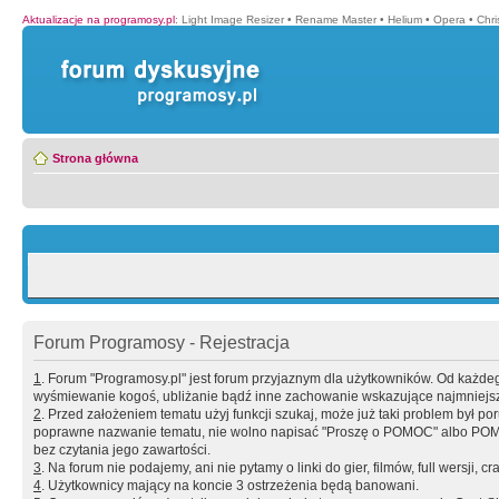
Aktualizacje na programosy.pl
:
Light Image Resizer
•
Rename Master
•
Helium
•
Opera
•
Chr
Strona główna
Forum Programosy - Rejestracja
1
. Forum "Programosy.pl" jest forum przyjaznym dla użytkowników. Od każd
wyśmiewanie kogoś, ubliżanie bądź inne zachowanie wskazujące najmniejszy 
2
. Przed założeniem tematu użyj funkcji szukaj, może już taki problem był 
poprawne nazwanie tematu, nie wolno napisać "Proszę o POMOC" albo POMOC
bez czytania jego zawartości.
3
. Na forum nie podajemy, ani nie pytamy o linki do gier, filmów, full wersji, cr
4
. Użytkownicy mający na koncie 3 ostrzeżenia będą banowani.