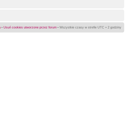
a
•
Usuń cookies utworzone przez forum
• Wszystkie czasy w strefie UTC + 2 godziny