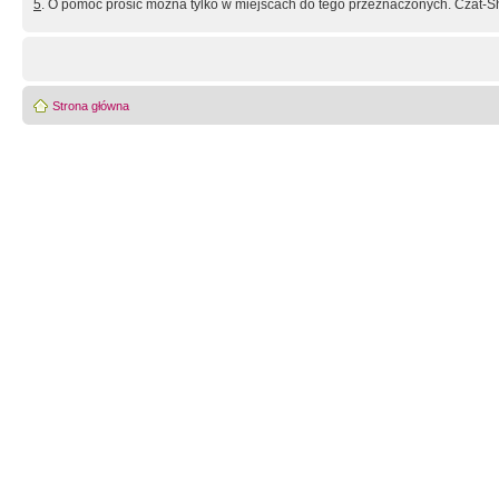
5
. O pomoc prosić można tylko w miejscach do tego przeznaczonych. Czat-Sh
Strona główna