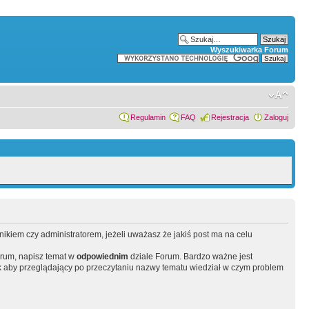
Wyszukiwarka Forum
Regulamin
FAQ
Rejestracja
Zaloguj
wnikiem czy administratorem, jeżeli uważasz że jakiś post ma na celu
orum, napisz temat w
odpowiednim
dziale Forum. Bardzo ważne jest
 aby przeglądający po przeczytaniu nazwy tematu wiedział w czym problem