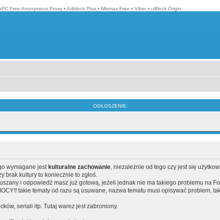
isPC Free Anonymous Proxy
•
Adblock Plus
•
Mixmax Free
•
Viber
•
uBlock Origin
OGŁOSZENIE:
ego wymagane jest
kulturalne zachowanie
, niezależnie od tego czy jest się użytko
brak kultury to koniecznie to zgłoś.
poruszany i odpowiedź masz już gotową, jeżeli jednak nie ma takiego problemu na F
Y!! takie tematy od razu są usuwane, nazwa tematu musi opisywać problem, tak
acków, seriali itp. Tutaj warez jest zabroniony.