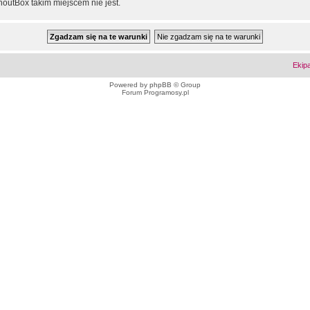
outBox takim miejscem nie jest.
Ekip
Powered by
phpBB
© Group
Forum Programosy.pl