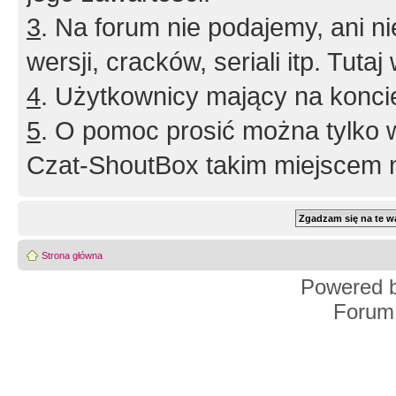
3
. Na forum nie podajemy, ani nie 
wersji, cracków, seriali itp. Tuta
4
. Użytkownicy mający na konci
5
. O pomoc prosić można tylko 
Czat-ShoutBox takim miejscem ni
Strona główna
Powered 
Forum