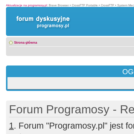
Aktualizacje na programosy.pl
:
Brave Browser
•
CrossFTP Portable
•
CrossFTP
•
System Mec
Strona główna
OG
Forum Programosy - Rej
1
. Forum "Programosy.pl" jest 