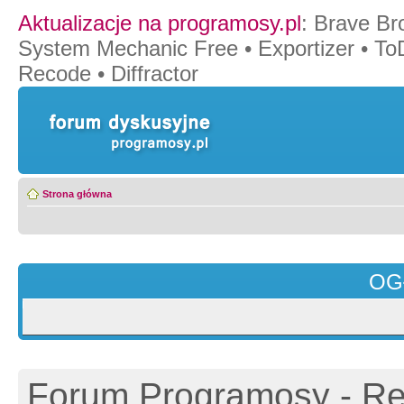
Aktualizacje na programosy.pl
:
Brave Br
System Mechanic Free
•
Exportizer
•
To
Recode
•
Diffractor
Strona główna
OG
Forum Programosy - Rej