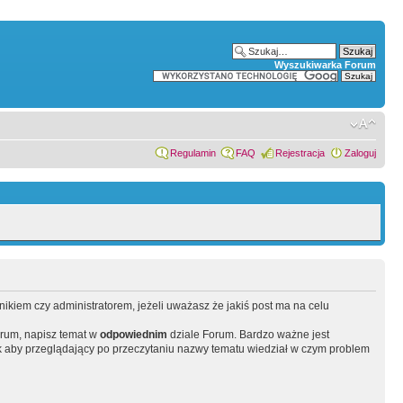
Wyszukiwarka Forum
Regulamin
FAQ
Rejestracja
Zaloguj
wnikiem czy administratorem, jeżeli uważasz że jakiś post ma na celu
orum, napisz temat w
odpowiednim
dziale Forum. Bardzo ważne jest
 aby przeglądający po przeczytaniu nazwy tematu wiedział w czym problem