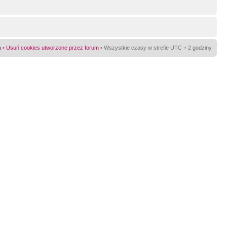
a
•
Usuń cookies utworzone przez forum
• Wszystkie czasy w strefie UTC + 2 godziny