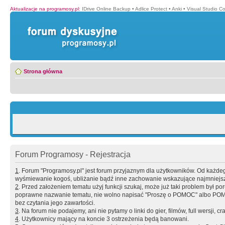
Aktualizacje na programosy.pl
:
IDrive Online Backup
•
Adlice Protect
•
Anki
•
Visual Studio C
Strona główna
Forum Programosy - Rejestracja
1
. Forum "Programosy.pl" jest forum przyjaznym dla użytkowników. Od każd
wyśmiewanie kogoś, ubliżanie bądź inne zachowanie wskazujące najmniejszy 
2
. Przed założeniem tematu użyj funkcji szukaj, może już taki problem był 
poprawne nazwanie tematu, nie wolno napisać "Proszę o POMOC" albo POMOC
bez czytania jego zawartości.
3
. Na forum nie podajemy, ani nie pytamy o linki do gier, filmów, full wersji, cr
4
. Użytkownicy mający na koncie 3 ostrzeżenia będą banowani.