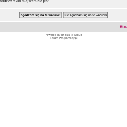
outBox takim miejscem nie jest.
Ekip
Powered by
phpBB
© Group
Forum Programosy.pl