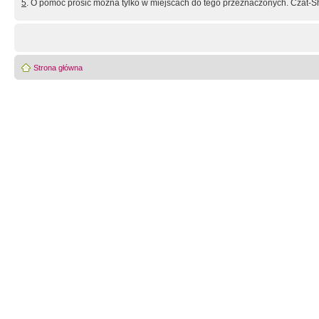
5
. O pomoc prosić można tylko w miejscach do tego przeznaczonych. Czat-Sh
Strona główna