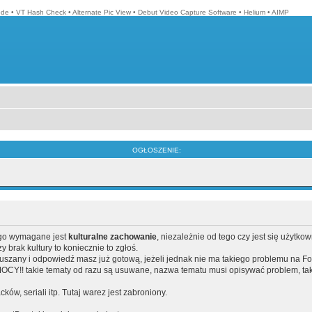
ode
•
VT Hash Check
•
Alternate Pic View
•
Debut Video Capture Software
•
Helium
•
AIMP
OGŁOSZENIE:
ego wymagane jest
kulturalne zachowanie
, niezależnie od tego czy jest się użytko
brak kultury to koniecznie to zgłoś.
poruszany i odpowiedź masz już gotową, jeżeli jednak nie ma takiego problemu na F
Y!! takie tematy od razu są usuwane, nazwa tematu musi opisywać problem, tak
acków, seriali itp. Tutaj warez jest zabroniony.