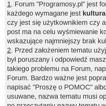
1
. Forum "Programosy.pl" jest 
każdego wymagane jest
kultur
czy jest się użytkownikiem czy a
post ma na celu wyśmiewanie ko
wskazujące najmniejszy brak kult
2
. Przed założeniem tematu użyj 
był poruszany i odpowiedź masz 
takiego problemu na Forum, nap
Forum. Bardzo ważne jest popra
napisać "Proszę o POMOC" albo
usuwane, nazwa tematu musi opi
po przeczytaniu nazwy tematu w