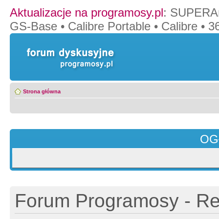
Aktualizacje na programosy.pl
:
SUPERAn
GS-Base
•
Calibre Portable
•
Calibre
•
36
Strona główna
OG
Forum Programosy - Rej