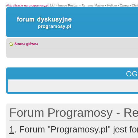
Aktualizacje na programosy.pl
:
Light Image Resizer
•
Rename Master
•
Helium
•
Opera
•
Chr
Strona główna
OG
Forum Programosy - Rej
1
. Forum "Programosy.pl" jest 