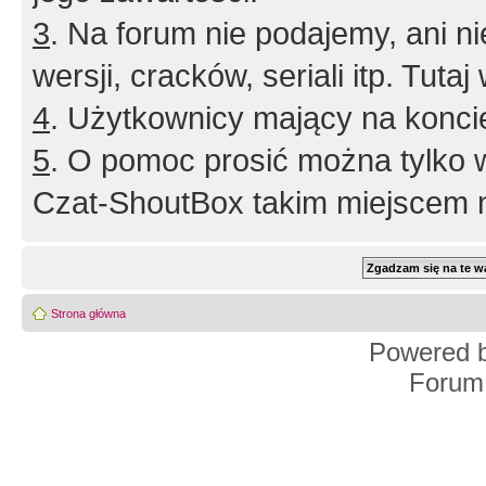
3
. Na forum nie podajemy, ani nie 
wersji, cracków, seriali itp. Tuta
4
. Użytkownicy mający na konci
5
. O pomoc prosić można tylko 
Czat-ShoutBox takim miejscem ni
Strona główna
Powered 
Forum