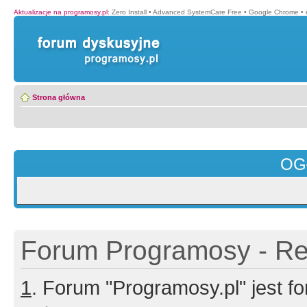
Aktualizacje na programosy.pl
:
Zero Install
•
Advanced SystemCare Free
•
Google Chrome
•
Strona główna
OG
Forum Programosy - Rej
1
. Forum "Programosy.pl" jest 