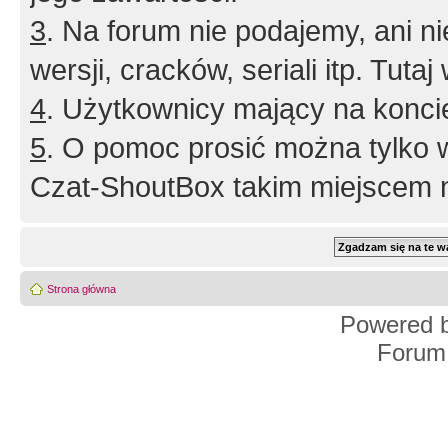
3
. Na forum nie podajemy, ani nie 
wersji, cracków, seriali itp. Tuta
4
. Użytkownicy mający na konci
5
. O pomoc prosić można tylko 
Czat-ShoutBox takim miejscem ni
Strona główna
Powered 
Forum