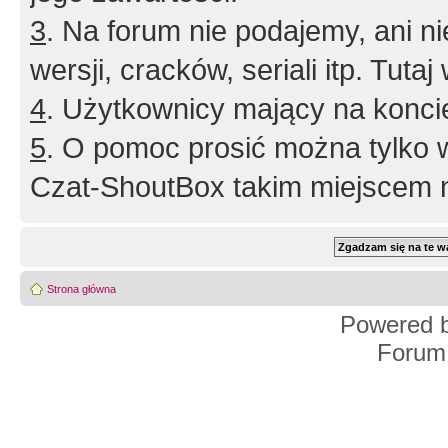
3
. Na forum nie podajemy, ani nie 
wersji, cracków, seriali itp. Tuta
4
. Użytkownicy mający na konci
5
. O pomoc prosić można tylko 
Czat-ShoutBox takim miejscem ni
Strona główna
Powered 
Forum