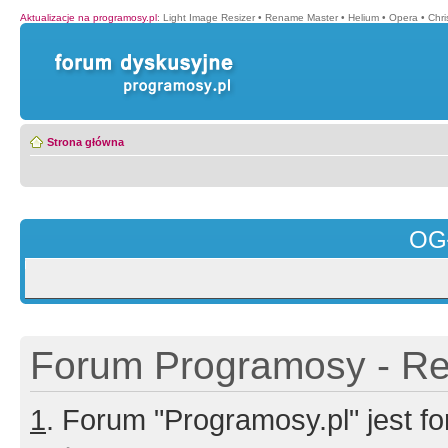
Aktualizacje na programosy.pl
:
Light Image Resizer
•
Rename Master
•
Helium
•
Opera
•
Chr
Strona główna
OG
Forum Programosy - Rej
1
. Forum "Programosy.pl" jest 