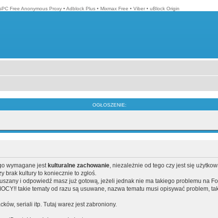
isPC Free Anonymous Proxy
•
Adblock Plus
•
Mixmax Free
•
Viber
•
uBlock Origin
OGŁOSZENIE:
ego wymagane jest
kulturalne zachowanie
, niezależnie od tego czy jest się użytko
brak kultury to koniecznie to zgłoś.
poruszany i odpowiedź masz już gotową, jeżeli jednak nie ma takiego problemu na F
Y!! takie tematy od razu są usuwane, nazwa tematu musi opisywać problem, tak
acków, seriali itp. Tutaj warez jest zabroniony.