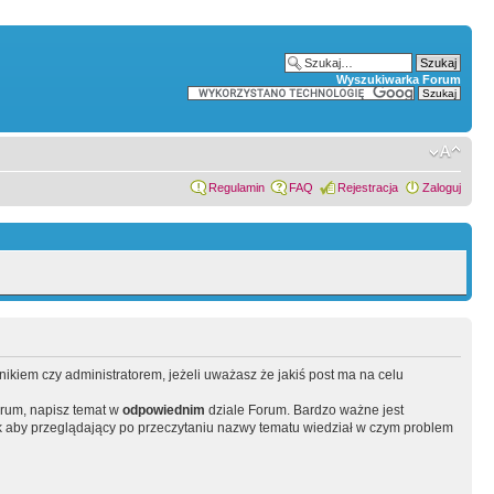
Wyszukiwarka Forum
Regulamin
FAQ
Rejestracja
Zaloguj
wnikiem czy administratorem, jeżeli uważasz że jakiś post ma na celu
orum, napisz temat w
odpowiednim
dziale Forum. Bardzo ważne jest
 aby przeglądający po przeczytaniu nazwy tematu wiedział w czym problem