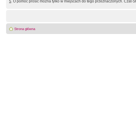
5
. O pomoc prosić można tylko w miejscach do tego przeznaczonych. Czat-Sh
Strona główna