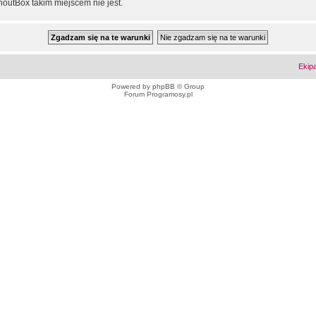
outBox takim miejscem nie jest.
Ekip
Powered by
phpBB
© Group
Forum Programosy.pl