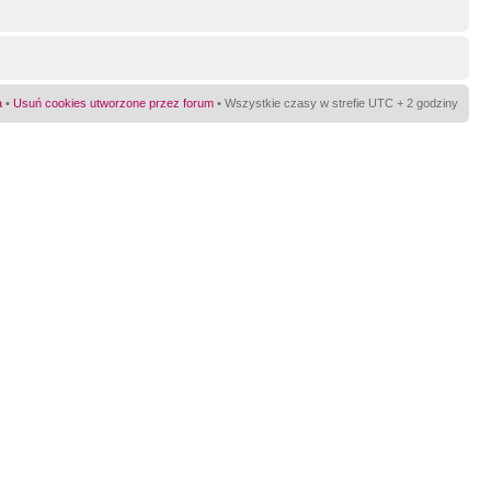
a
•
Usuń cookies utworzone przez forum
• Wszystkie czasy w strefie UTC + 2 godziny