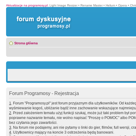
Aktualizacje na programosy.pl
:
Light Image Resizer
•
Rename Master
•
Helium
•
Opera
•
Chr
Strona główna
Forum Programosy - Rejestracja
1
. Forum "Programosy.pl" jest forum przyjaznym dla użytkowników. Od każd
wyśmiewanie kogoś, ubliżanie bądź inne zachowanie wskazujące najmniejszy 
2
. Przed założeniem tematu użyj funkcji szukaj, może już taki problem był 
poprawne nazwanie tematu, nie wolno napisać "Proszę o POMOC" albo POMOC
bez czytania jego zawartości.
3
. Na forum nie podajemy, ani nie pytamy o linki do gier, filmów, full wersji, cr
4
. Użytkownicy mający na koncie 3 ostrzeżenia będą banowani.