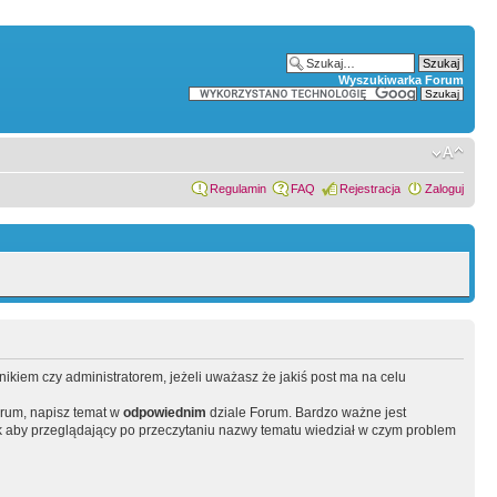
Wyszukiwarka Forum
Regulamin
FAQ
Rejestracja
Zaloguj
wnikiem czy administratorem, jeżeli uważasz że jakiś post ma na celu
orum, napisz temat w
odpowiednim
dziale Forum. Bardzo ważne jest
 aby przeglądający po przeczytaniu nazwy tematu wiedział w czym problem