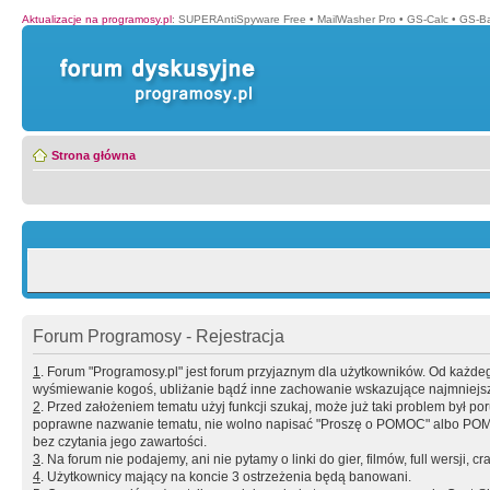
Aktualizacje na programosy.pl
:
SUPERAntiSpyware Free
•
MailWasher Pro
•
GS-Calc
•
GS-B
Strona główna
Forum Programosy - Rejestracja
1
. Forum "Programosy.pl" jest forum przyjaznym dla użytkowników. Od każd
wyśmiewanie kogoś, ubliżanie bądź inne zachowanie wskazujące najmniejszy 
2
. Przed założeniem tematu użyj funkcji szukaj, może już taki problem był 
poprawne nazwanie tematu, nie wolno napisać "Proszę o POMOC" albo POMOC
bez czytania jego zawartości.
3
. Na forum nie podajemy, ani nie pytamy o linki do gier, filmów, full wersji, cr
4
. Użytkownicy mający na koncie 3 ostrzeżenia będą banowani.