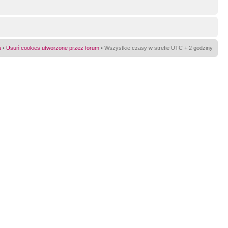
a
•
Usuń cookies utworzone przez forum
• Wszystkie czasy w strefie UTC + 2 godziny