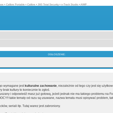
ase
•
Calibre Portable
•
Calibre
•
360 Total Security
•
n-Track Studio
•
AIMP
OGŁOSZENIE:
ego wymagane jest
kulturalne zachowanie
, niezależnie od tego czy jest się użytko
brak kultury to koniecznie to zgłoś.
poruszany i odpowiedź masz już gotową, jeżeli jednak nie ma takiego problemu na F
Y!! takie tematy od razu są usuwane, nazwa tematu musi opisywać problem, tak
acków, seriali itp. Tutaj warez jest zabroniony.