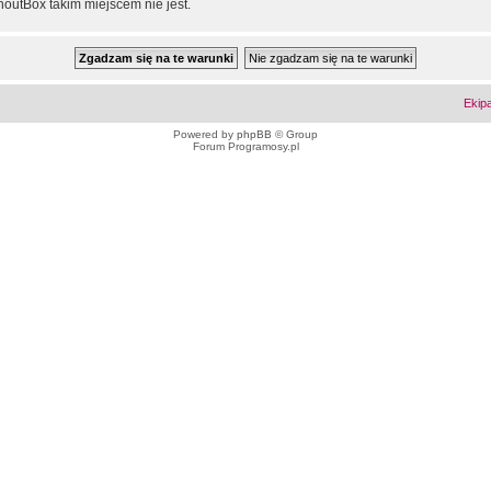
outBox takim miejscem nie jest.
Ekip
Powered by
phpBB
© Group
Forum Programosy.pl