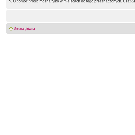
5
. O pomoc prosić można tylko w miejscach do tego przeznaczonych. Czat-Sh
Strona główna