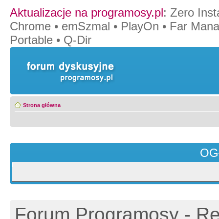
Aktualizacje na programosy.pl
:
Zero Insta
Chrome
•
emSzmal
•
PlayOn
•
Far Mana
Portable
•
Q-Dir
Strona główna
OG
Forum Programosy - Rej