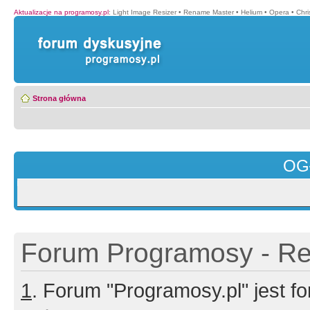
Aktualizacje na programosy.pl
:
Light Image Resizer
•
Rename Master
•
Helium
•
Opera
•
Chr
Strona główna
OG
Forum Programosy - Rej
1
. Forum "Programosy.pl" jest 