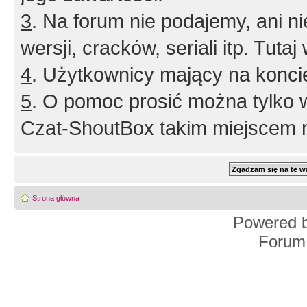
3
. Na forum nie podajemy, ani nie 
wersji, cracków, seriali itp. Tuta
4
. Użytkownicy mający na konci
5
. O pomoc prosić można tylko 
Czat-ShoutBox takim miejscem ni
Strona główna
Powered 
Forum