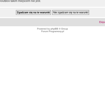
outBox takim miejscem nie jest.
Ekip
Powered by
phpBB
© Group
Forum Programosy.pl