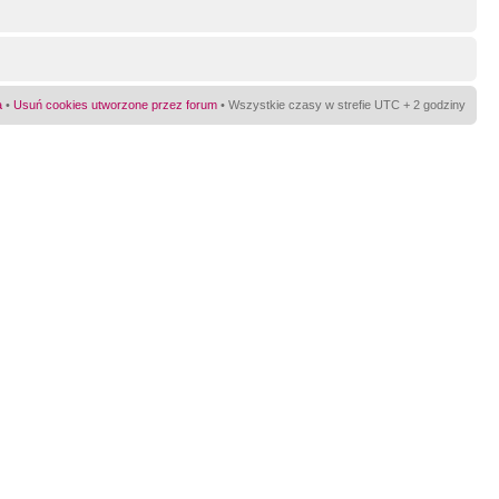
a
•
Usuń cookies utworzone przez forum
• Wszystkie czasy w strefie UTC + 2 godziny