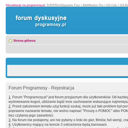
Aktualizacje na programosy.pl
:
SUPERAntiSpyware Free
•
MailWasher Pro
•
GS-Calc
•
GS-B
Strona główna
Forum Programosy - Rejestracja
1
. Forum "Programosy.pl" jest forum przyjaznym dla użytkowników. Od każd
wyśmiewanie kogoś, ubliżanie bądź inne zachowanie wskazujące najmniejszy 
2
. Przed założeniem tematu użyj funkcji szukaj, może już taki problem był 
poprawne nazwanie tematu, nie wolno napisać "Proszę o POMOC" albo POMOC
bez czytania jego zawartości.
3
. Na forum nie podajemy, ani nie pytamy o linki do gier, filmów, full wersji, cr
4
. Użytkownicy mający na koncie 3 ostrzeżenia będą banowani.