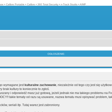
ase
•
Calibre Portable
•
Calibre
•
360 Total Security
•
n-Track Studio
•
AIMP
OGŁOSZENIE:
ego wymagane jest
kulturalne zachowanie
, niezależnie od tego czy jest się użytko
brak kultury to koniecznie to zgłoś.
poruszany i odpowiedź masz już gotową, jeżeli jednak nie ma takiego problemu na F
Y!! takie tematy od razu są usuwane, nazwa tematu musi opisywać problem, tak
acków, seriali itp. Tutaj warez jest zabroniony.