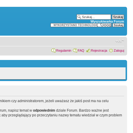
Wyszukiwarka Forum
Regulamin
FAQ
Rejestracja
Zaloguj
wnikiem czy administratorem, jeżeli uważasz że jakiś post ma na celu
orum, napisz temat w
odpowiednim
dziale Forum. Bardzo ważne jest
 aby przeglądający po przeczytaniu nazwy tematu wiedział w czym problem