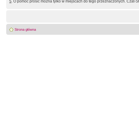
5
. O pomoc prosić można tylko w miejscach do tego przeznaczonych. Czat-Sh
Strona główna