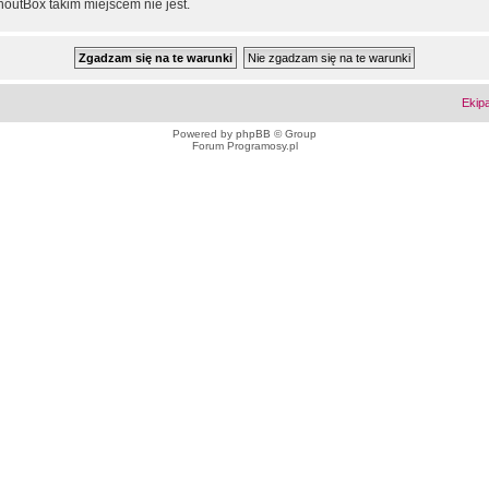
outBox takim miejscem nie jest.
Ekip
Powered by
phpBB
© Group
Forum Programosy.pl