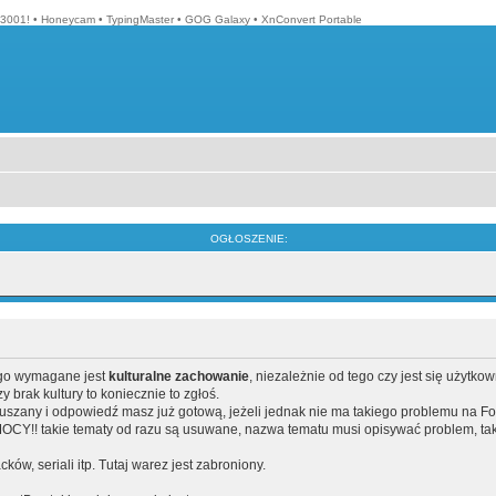
3001!
•
Honeycam
•
TypingMaster
•
GOG Galaxy
•
XnConvert Portable
OGŁOSZENIE:
ego wymagane jest
kulturalne zachowanie
, niezależnie od tego czy jest się użytko
brak kultury to koniecznie to zgłoś.
poruszany i odpowiedź masz już gotową, jeżeli jednak nie ma takiego problemu na F
Y!! takie tematy od razu są usuwane, nazwa tematu musi opisywać problem, tak
acków, seriali itp. Tutaj warez jest zabroniony.