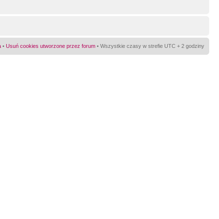
a
•
Usuń cookies utworzone przez forum
• Wszystkie czasy w strefie UTC + 2 godziny