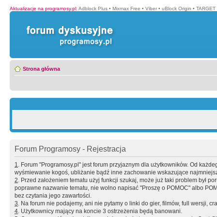
Aktualizacje na programosy.pl
:
Adblock Plus
•
Mixmax Free
•
Viber
•
uBlock Origin
•
TARGET 
Strona główna
Forum Programosy - Rejestracja
1
. Forum "Programosy.pl" jest forum przyjaznym dla użytkowników. Od każd
wyśmiewanie kogoś, ubliżanie bądź inne zachowanie wskazujące najmniejszy 
2
. Przed założeniem tematu użyj funkcji szukaj, może już taki problem był 
poprawne nazwanie tematu, nie wolno napisać "Proszę o POMOC" albo POMOC
bez czytania jego zawartości.
3
. Na forum nie podajemy, ani nie pytamy o linki do gier, filmów, full wersji, cr
4
. Użytkownicy mający na koncie 3 ostrzeżenia będą banowani.