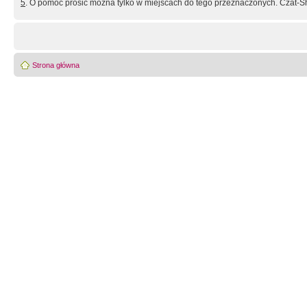
5
. O pomoc prosić można tylko w miejscach do tego przeznaczonych. Czat-Sh
Strona główna