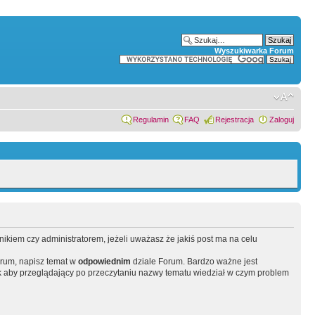
Wyszukiwarka Forum
Regulamin
FAQ
Rejestracja
Zaloguj
wnikiem czy administratorem, jeżeli uważasz że jakiś post ma na celu
orum, napisz temat w
odpowiednim
dziale Forum. Bardzo ważne jest
 aby przeglądający po przeczytaniu nazwy tematu wiedział w czym problem