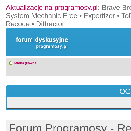
Aktualizacje na programosy.pl
:
Brave Br
System Mechanic Free
•
Exportizer
•
To
Recode
•
Diffractor
Strona główna
OG
Forum Programosy - Rej