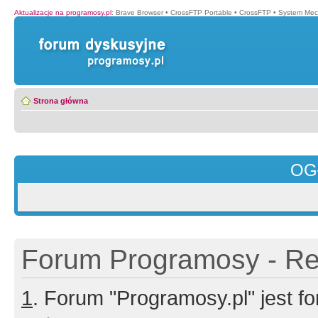
Aktualizacje na programosy.pl
:
Brave Browser
•
CrossFTP Portable
•
CrossFTP
•
System Mec
Strona główna
OG
Forum Programosy - Rej
1
. Forum "Programosy.pl" jest 