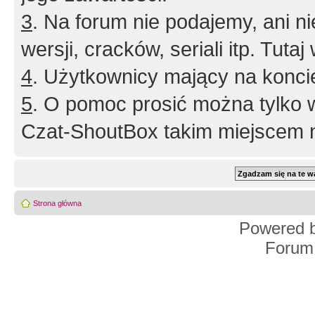
3
. Na forum nie podajemy, ani nie 
wersji, cracków, seriali itp. Tuta
4
. Użytkownicy mający na konci
5
. O pomoc prosić można tylko 
Czat-ShoutBox takim miejscem ni
Strona główna
Powered 
Forum