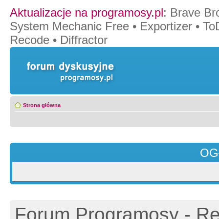
Aktualizacje na programosy.pl
:
Brave Br
System Mechanic Free
•
Exportizer
•
To
Recode
•
Diffractor
Strona główna
OG
Forum Programosy - Rej