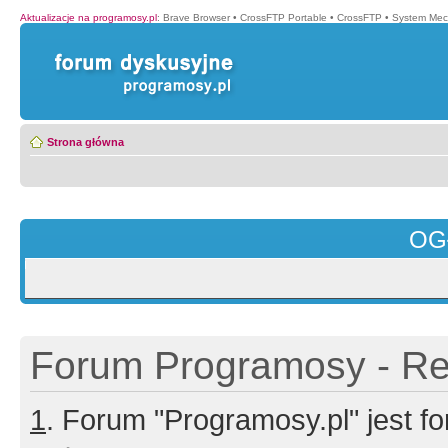
Aktualizacje na programosy.pl
:
Brave Browser
•
CrossFTP Portable
•
CrossFTP
•
System Mec
Strona główna
OG
Forum Programosy - Rej
1
. Forum "Programosy.pl" jest 