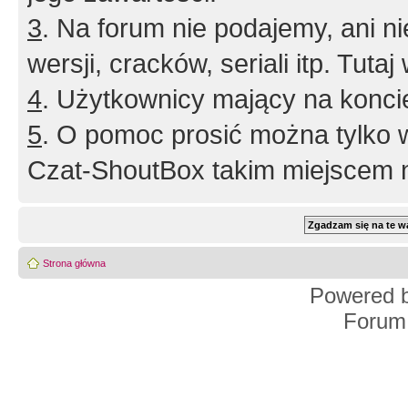
3
. Na forum nie podajemy, ani nie 
wersji, cracków, seriali itp. Tuta
4
. Użytkownicy mający na konci
5
. O pomoc prosić można tylko 
Czat-ShoutBox takim miejscem ni
Strona główna
Powered 
Forum