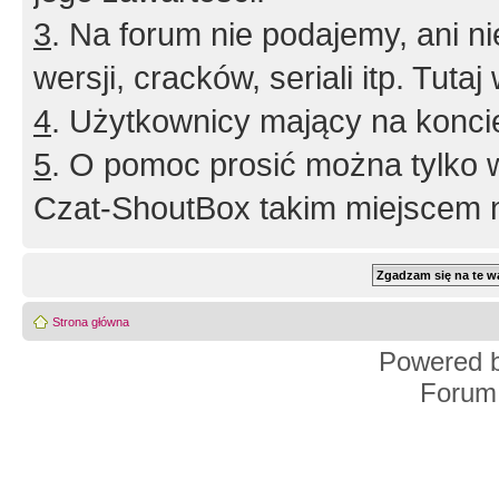
3
. Na forum nie podajemy, ani nie 
wersji, cracków, seriali itp. Tuta
4
. Użytkownicy mający na konci
5
. O pomoc prosić można tylko 
Czat-ShoutBox takim miejscem ni
Strona główna
Powered 
Forum