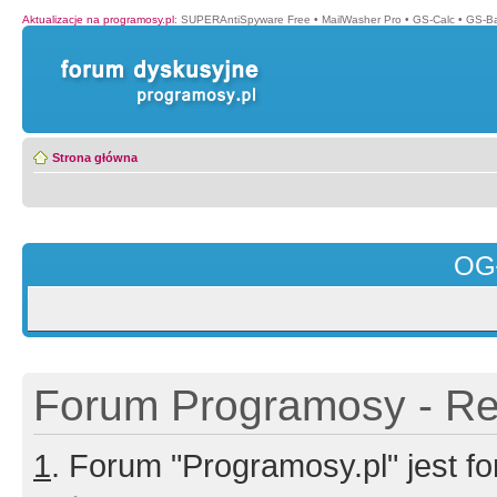
Aktualizacje na programosy.pl
:
SUPERAntiSpyware Free
•
MailWasher Pro
•
GS-Calc
•
GS-B
Strona główna
OG
Forum Programosy - Rej
1
. Forum "Programosy.pl" jest 