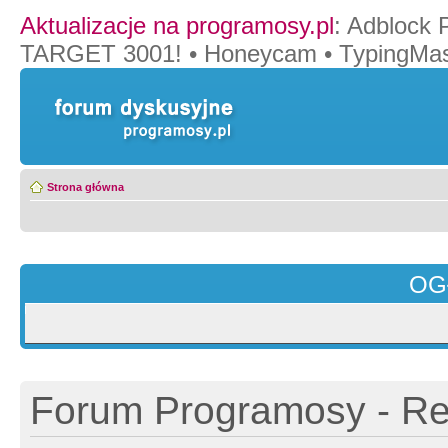
Aktualizacje na programosy.pl
:
Adblock 
TARGET 3001!
•
Honeycam
•
TypingMas
Strona główna
OG
Forum Programosy - Rej