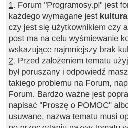
1
. Forum "Programosy.pl" jest 
każdego wymagane jest
kultur
czy jest się użytkownikiem czy a
post ma na celu wyśmiewanie ko
wskazujące najmniejszy brak kult
2
. Przed założeniem tematu użyj 
był poruszany i odpowiedź masz 
takiego problemu na Forum, nap
Forum. Bardzo ważne jest popra
napisać "Proszę o POMOC" albo
usuwane, nazwa tematu musi opi
po przeczytaniu nazwy tematu w