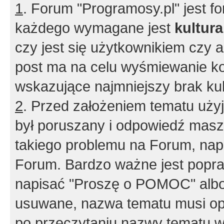
1
. Forum "Programosy.pl" jest 
każdego wymagane jest
kultur
czy jest się użytkownikiem czy a
post ma na celu wyśmiewanie ko
wskazujące najmniejszy brak kult
2
. Przed założeniem tematu użyj 
był poruszany i odpowiedź masz 
takiego problemu na Forum, nap
Forum. Bardzo ważne jest popra
napisać "Proszę o POMOC" albo
usuwane, nazwa tematu musi opi
po przeczytaniu nazwy tematu w