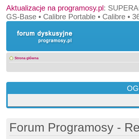
Aktualizacje na programosy.pl
:
SUPERAn
GS-Base
•
Calibre Portable
•
Calibre
•
36
Strona główna
OG
Forum Programosy - Rej